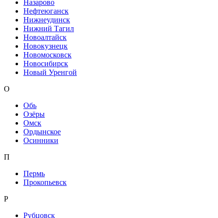
Назарово
Нефтеюганск
Нижнеудинск
Нижний Тагил
Новоалтайск
Новокузнецк
Новомосковск
Новосибирск
Новый Уренгой
О
Обь
Озёры
Омск
Ордынское
Осинники
П
Пермь
Прокопьевск
Р
Рубцовск