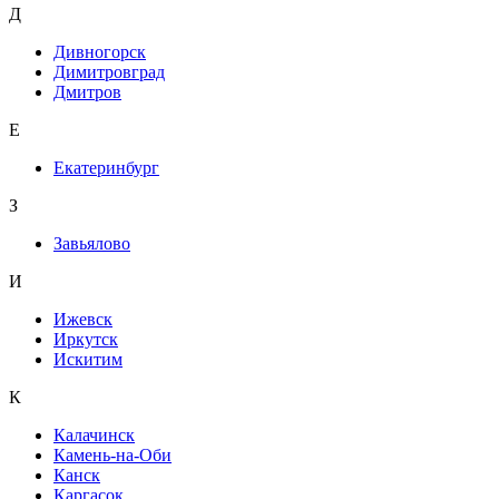
Д
Дивногорск
Димитровград
Дмитров
Е
Екатеринбург
З
Завьялово
И
Ижевск
Иркутск
Искитим
К
Калачинск
Камень-на-Оби
Канск
Каргасок