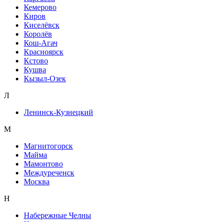
Кемерово
Киров
Киселёвск
Королёв
Кош-Агач
Красноярск
Кстово
Кушва
Кызыл-Озек
Л
Ленинск-Кузнецкий
М
Магнитогорск
Майма
Мамонтово
Междуреченск
Москва
Н
Набережные Челны