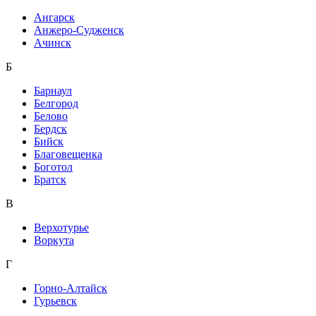
Ангарск
Анжеро-Судженск
Ачинск
Б
Барнаул
Белгород
Белово
Бердск
Бийск
Благовещенка
Боготол
Братск
В
Верхотурье
Воркута
Г
Горно-Алтайск
Гурьевск